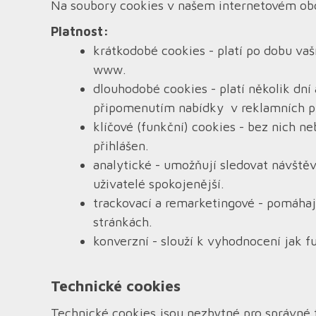
Na soubory cookies v našem internetovém obc
Platnost:
krátkodobé cookies - platí po dobu va
www.
dlouhodobé cookies - platí několik dní
připomenutím nabídky v reklamních pl
klíčové (funkční) cookies - bez nich
přihlášen.
analytické - umožňují sledovat návště
uživatelé spokojenější.
trackovací a remarketingové - pomáhaj
stránkách.
konverzní - slouží k vyhodnocení jak f
Technické cookies
Technické cookies jsou nezbytné pro správné 