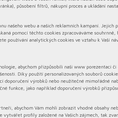
nka), působení filtrů, nákupní proces a ukládání nast
nu našeho webu a našich reklamních kampaní. Jejich 
skaná pomocí těchto cookies zpracováváme souhrnně, be
te používání analytických cookies ve vztahu k Vaší n
hnologie, abychom přizpůsobili naši www porezentaci č
kušenosti. Díky použití personalizovaných souborů cook
jící doporučení výrobků nebo neužitečné mimořádné na
né funkce, jako například doporučení výrobků přizpů
tneři, abychom Vám mohli zobrazit vhodné obsahy nebo
 vytvářet profily založené na Vašich zájmech, tak zva