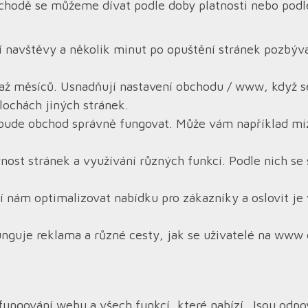
hodě se můžeme dívat podle doby platnosti nebo podl
ší navštěvy a několik minut po opuštění stránek pozbýv
 až měsíců. Usnadňují nastavení obchodu / www, když s
ochách jiných stránek.
 nebude obchod správně fungovat. Může vám například m
vnost stránek a využívání různých funkcí. Podle nich s
í nám optimalizovat nabídku pro zákazníky a oslovit j
unguje reklama a různé cesty, jak se uživatelé na www 
fungování webu a všech funkcí, které nabízí. Jsou odp