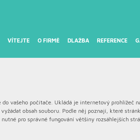
VÍTEJTE
O FIRMĚ
DLAŽBA
REFERENCE
G
 do vašeho počítače. Ukládá je internetový prohlížeč n
vyžádat obsah souboru. Podle něj poznají, které stránky 
ou nutné pro správné fungování většiny rozsáhlejších str