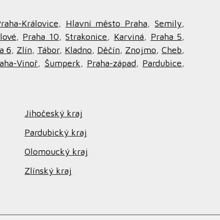
raha-Královice
,
Hlavní město Praha
,
Semily
,
lové
,
Praha 10
,
Strakonice
,
Karviná
,
Praha 5
,
a 6
,
Zlín
,
Tábor
,
Kladno
,
Děčín
,
Znojmo
,
Cheb
,
aha-Vinoř
,
Šumperk
,
Praha-západ
,
Pardubice
,
Jihočeský kraj
Pardubický kraj
Olomoucký kraj
Zlínský kraj