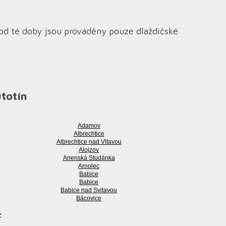
 od té doby jsou prováděny pouze dlaždičské
utotín
Adamov
Albrechtice
Albrechtice nad Vltavou
Alojzov
Anenská Studánka
Arnolec
Babice
Babice
Babice nad Svitavou
Bácovice
>