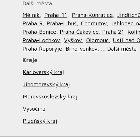
Další města:
Mělník
,
Praha 11
,
Praha-Kunratice
,
Jindřich
Praha 9
,
Praha-Libuš
,
Chomutov
,
Jablonec n
Praha-Benice
,
Praha-Čakovice
,
Praha 21
,
Kolí
Praha-Lochkov
,
Vyškov
,
Olomouc
,
Ústí nad O
Praha-Řeporyje
,
Brno-venkov
, ...
Další města
Kraje
Karlovarský kraj
Jihomoravský kraj
Moravskoslezský kraj
Vysočina
Plzeňský kraj