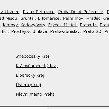
ův Hradec
,
Praha-Petrovice
,
Praha-Dolní Počernice
,
P
ad Nisou
,
Bruntál
,
Litoměřice
,
Pelhřimov
,
Hradec Krá
n
,
Klatovy
,
Karlovy Vary
,
Frýdek-Místek
,
Praha 14
,
Prah
rlicí
,
Prostějov
,
Jihlava
,
Praha-Zbraslav
,
Praha 20
,
Pr
Středočeský kraj
Královéhradecký kraj
Liberecký kraj
Ústecký kraj
Hlavní město Praha