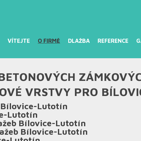
VÍTEJTE
O FIRMĚ
DLAŽBA
REFERENCE
G
 BETONOVÝCH ZÁMKOVÝC
VÉ VRSTVY PRO BÍLOVI
 Bílovice-Lutotín
ce-Lutotín
žeb Bílovice-Lutotín
ažeb Bílovice-Lutotín
ce-Lutotín