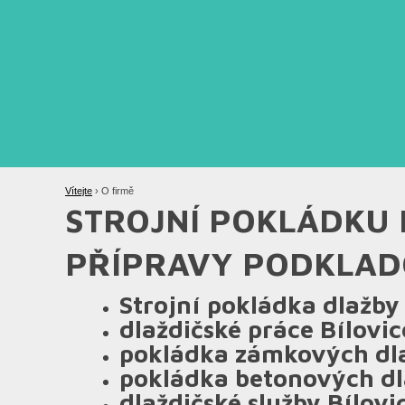
Vítejte
›
O firmě
STROJNÍ POKLÁDKU
PŘÍPRAVY PODKLADO
Strojní pokládka dlažby
dlaždičské práce Bílovi
pokládka zámkových dla
pokládka betonových dl
dlaždičské služby Bílovi