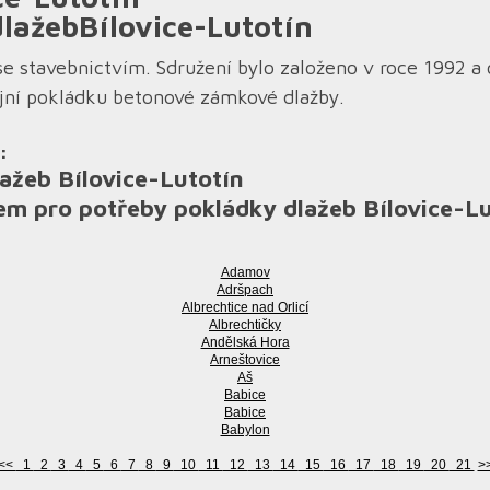
lažebBílovice-Lutotín
se stavebnictvím. Sdružení bylo založeno v roce 1992 a
ojní pokládku betonové zámkové dlažby.
:
ažeb Bílovice-Lutotín
em pro potřeby pokládky dlažeb Bílovice-L
Adamov
Adršpach
Albrechtice nad Orlicí
Albrechtičky
Andělská Hora
Arneštovice
Aš
Babice
Babice
Babylon
<<
1
2
3
4
5
6
7
8
9
10
11
12
13
14
15
16
17
18
19
20
21
>