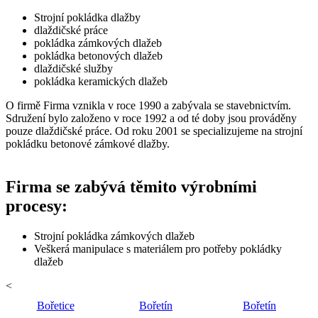
Strojní pokládka dlažby
dlaždičské práce
pokládka zámkových dlažeb
pokládka betonových dlažeb
dlaždičské služby
pokládka keramických dlažeb
O firmě Firma vznikla v roce 1990 a zabývala se stavebnictvím.
Sdružení bylo založeno v roce 1992 a od té doby jsou prováděny
pouze dlaždičské práce. Od roku 2001 se specializujeme na strojní
pokládku betonové zámkové dlažby.
Firma se zabývá těmito výrobními
procesy:
Strojní pokládka zámkových dlažeb
Veškerá manipulace s materiálem pro potřeby pokládky
dlažeb
<
Bořetice
Bořetín
Bořetín