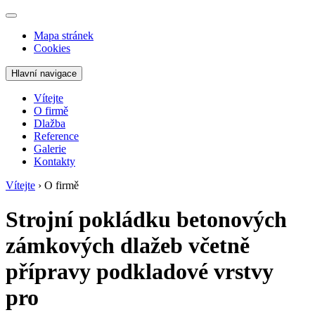
Mapa stránek
Cookies
Hlavní navigace
Vítejte
O firmě
Dlažba
Reference
Galerie
Kontakty
Vítejte
›
O firmě
Strojní pokládku betonových
zámkových dlažeb včetně
přípravy podkladové vrstvy
pro