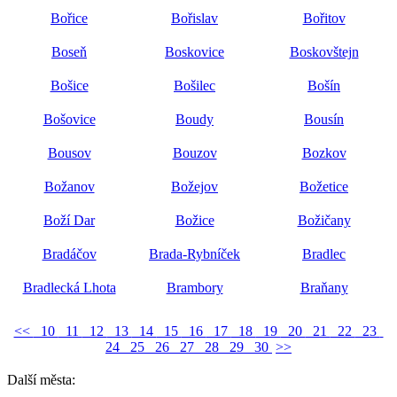
Bořice
Bořislav
Bořitov
Boseň
Boskovice
Boskovštejn
Bošice
Bošilec
Bošín
Bošovice
Boudy
Bousín
Bousov
Bouzov
Bozkov
Božanov
Božejov
Božetice
Boží Dar
Božice
Božičany
Bradáčov
Brada-Rybníček
Bradlec
Bradlecká Lhota
Brambory
Braňany
<<
10
11
12
13
14
15
16
17
18
19
20
21
22
23
24
25
26
27
28
29
30
>>
Další města: