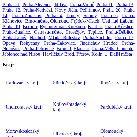
Praha 21
,
Praha-Slivenec
,
Jihlava
,
Praha-Vinoř
,
Praha 10
,
Praha 13
,
Praha 12
,
Praha-Nedvězí
,
Nový Jičín
,
Pelhřimov
,
Praha 20
,
Praha
14
,
Praha-Zbraslav
,
Praha 4
,
Louny
,
Semily
,
Praha 6
,
Praha-
Klánovice
,
Brno-město
,
Olomouc
,
Frýdek-Místek
,
Ústí nad Labem
,
Praha 19
,
Beroun
,
Rychnov nad Kněžnou
,
Kladno
,
Praha-Křeslice
,
Praha-Satalice
,
Ostrava-město
,
Prostějov
,
Teplice
,
Praha-Ďáblice
,
Praha-Libuš
,
Náchod
,
Mladá Boleslav
,
Praha-Suchdol
,
Praha 17
,
Opava
,
Rokycany
,
Praha-Čakovice
,
Jindřichův Hradec
,
Praha-
Nebušice
,
Praha-Petrovice
,
Bruntál
,
Blansko
,
Praha-Velká Chuchle
,
Jablonec nad Nisou
,
Havlíčkův Brod
,
Přerov
,
Kolín
, ...
Další města
Kraje
Karlovarský kraj
Středočeský kraj
Jihočeský kraj
Královéhradecký
Jihomoravský kraj
Pardubický kraj
kraj
Moravskoslezský
Olomoucký
Liberecký kraj
kraj
kraj