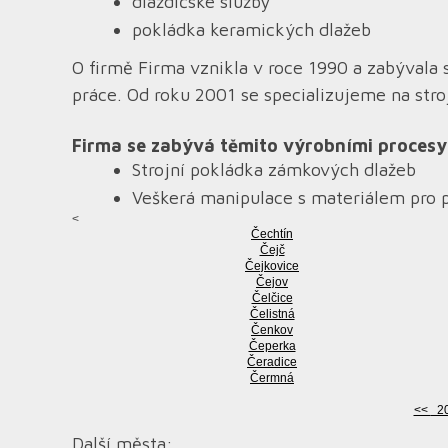
dlaždičské služby
pokládka keramických dlažeb
O firmě Firma vznikla v roce 1990 a zabývala 
práce. Od roku 2001 se specializujeme na str
Firma se zabývá těmito výrobními procesy
Strojní pokládka zámkových dlažeb
Veškerá manipulace s materiálem pro 
<
Čechtín
Čejč
Čejkovice
Čejov
Čelčice
Čelistná
Čenkov
Čeperka
Čeradice
Čermná
<<
2
Další města: