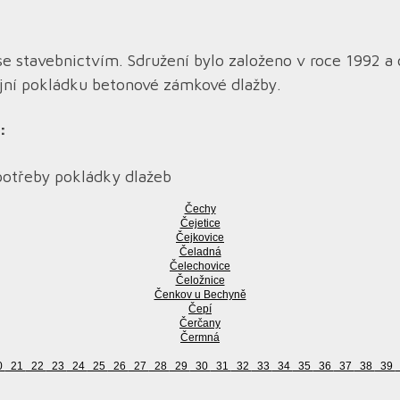
se stavebnictvím. Sdružení bylo založeno v roce 1992 a
ojní pokládku betonové zámkové dlažby.
:
potřeby pokládky dlažeb
Čechy
Čejetice
Čejkovice
Čeladná
Čelechovice
Čeložnice
Čenkov u Bechyně
Čepí
Čerčany
Čermná
0
21
22
23
24
25
26
27
28
29
30
31
32
33
34
35
36
37
38
39