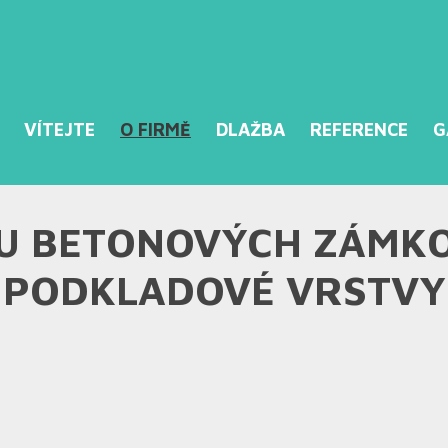
VÍTEJTE
O FIRMĚ
DLAŽBA
REFERENCE
G
KU BETONOVÝCH ZÁMK
 PODKLADOVÉ VRSTVY