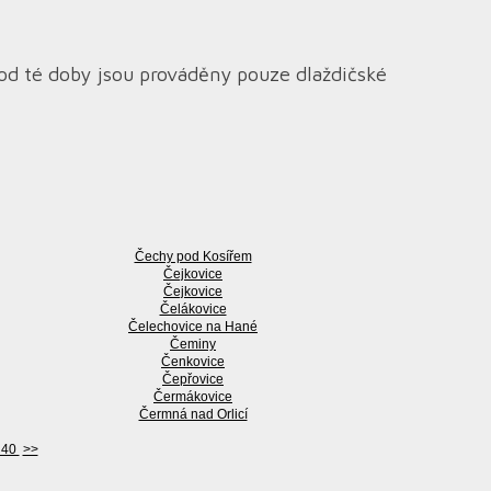
 od té doby jsou prováděny pouze dlaždičské
Čechy pod Kosířem
Čejkovice
Čejkovice
Čelákovice
Čelechovice na Hané
Čeminy
Čenkovice
Čepřovice
Čermákovice
Čermná nad Orlicí
40
>>