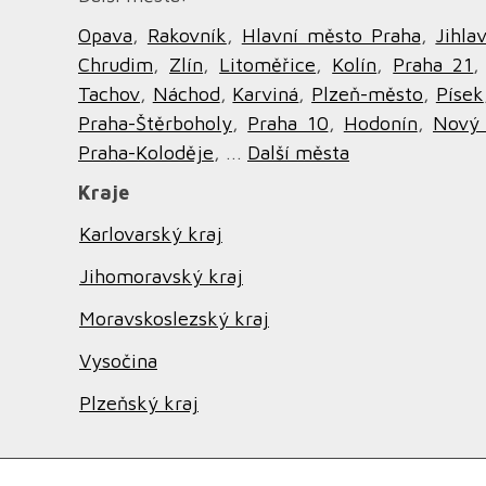
Opava
,
Rakovník
,
Hlavní město Praha
,
Jihla
Chrudim
,
Zlín
,
Litoměřice
,
Kolín
,
Praha 21
Tachov
,
Náchod
,
Karviná
,
Plzeň-město
,
Písek
Praha-Štěrboholy
,
Praha 10
,
Hodonín
,
Nový 
Praha-Koloděje
, ...
Další města
Kraje
Karlovarský kraj
Jihomoravský kraj
Moravskoslezský kraj
Vysočina
Plzeňský kraj