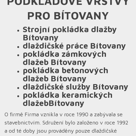
PODKLADOVÉ VRSTVY
PRO BÍTOVANY
Strojní pokládka dlažby
Bítovany
dlaždičské práce Bítovany
pokládka zámkových
dlažeb Bítovany
pokládka betonových
dlažeb Bítovany
dlaždičské služby Bítovany
pokládka keramických
dlažebBítovany
O firmě Firma vznikla v roce 1990 a zabývala se
stavebnictvím. Sdružení bylo založeno v roce 1992
a od té doby jsou prováděny pouze dlaždičské