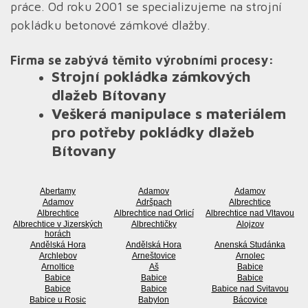
práce. Od roku 2001 se specializujeme na strojní
pokládku betonové zámkové dlažby.
Firma se zabývá těmito výrobními procesy:
Strojní pokládka zámkových
dlažeb Bítovany
Veškerá manipulace s materiálem
pro potřeby pokládky dlažeb
Bítovany
Abertamy
Adamov
Adamov
Adamov
Adršpach
Albrechtice
Albrechtice
Albrechtice nad Orlicí
Albrechtice nad Vltavou
Albrechtice v Jizerských
Albrechtičky
Alojzov
horách
Andělská Hora
Andělská Hora
Anenská Studánka
Archlebov
Arneštovice
Arnolec
Arnoltice
Aš
Babice
Babice
Babice
Babice
Babice
Babice
Babice nad Svitavou
Babice u Rosic
Babylon
Bácovice