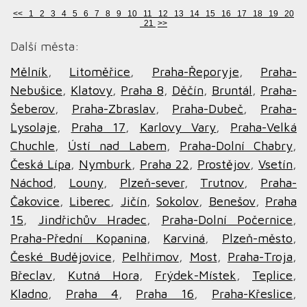
<<
1
2
3
4
5
6
7
8
9
10
11
12
13
14
15
16
17
18
19
20
21
>>
Další města:
Mělník
,
Litoměřice
,
Praha-Řeporyje
,
Praha-
Nebušice
,
Klatovy
,
Praha 8
,
Děčín
,
Bruntál
,
Praha-
Šeberov
,
Praha-Zbraslav
,
Praha-Dubeč
,
Praha-
Lysolaje
,
Praha 17
,
Karlovy Vary
,
Praha-Velká
Chuchle
,
Ústí nad Labem
,
Praha-Dolní Chabry
,
Česká Lípa
,
Nymburk
,
Praha 22
,
Prostějov
,
Vsetín
,
Náchod
,
Louny
,
Plzeň-sever
,
Trutnov
,
Praha-
Čakovice
,
Liberec
,
Jičín
,
Sokolov
,
Benešov
,
Praha
15
,
Jindřichův Hradec
,
Praha-Dolní Počernice
,
Praha-Přední Kopanina
,
Karviná
,
Plzeň-město
,
České Budějovice
,
Pelhřimov
,
Most
,
Praha-Troja
,
Břeclav
,
Kutná Hora
,
Frýdek-Místek
,
Teplice
,
Kladno
,
Praha 4
,
Praha 16
,
Praha-Křeslice
,