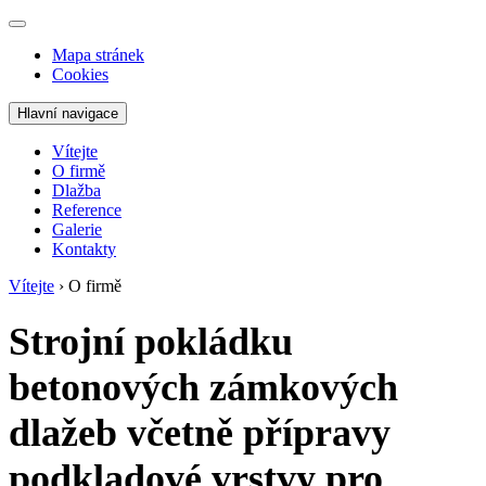
Mapa stránek
Cookies
Hlavní navigace
Vítejte
O firmě
Dlažba
Reference
Galerie
Kontakty
Vítejte
›
O firmě
Strojní pokládku
betonových zámkových
dlažeb včetně přípravy
podkladové vrstvy pro