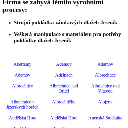
Firma se zabývá těmito výrobními
procesy:
Strojní pokládka zámkových dlažeb Jeseník
Veškerá manipulace s materiálem pro potřeby
pokládky dlažeb Jeseník
Abertamy
Adamov
Adamov
Adamov
Adršpach
Albrechtice
Albrechtice
Albrechtice nad
Albrechtice nad
Orlicí
Vltavou
Albrechtice v
Albrechtičky
Alojzov
Jizerských horách
Andělská Hora
Andělská Hora
Anenská Studánka