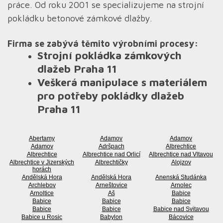
práce. Od roku 2001 se specializujeme na strojní
pokládku betonové zámkové dlažby.
Firma se zabývá těmito výrobními procesy:
Strojní pokládka zámkových
dlažeb Praha 11
Veškerá manipulace s materiálem
pro potřeby pokládky dlažeb
Praha 11
Abertamy
Adamov
Adamov
Adamov
Adršpach
Albrechtice
Albrechtice
Albrechtice nad Orlicí
Albrechtice nad Vltavou
Albrechtice v Jizerských
Albrechtičky
Alojzov
horách
Andělská Hora
Andělská Hora
Anenská Studánka
Archlebov
Arneštovice
Arnolec
Arnoltice
Aš
Babice
Babice
Babice
Babice
Babice
Babice
Babice nad Svitavou
Babice u Rosic
Babylon
Bácovice