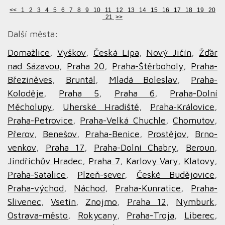
<<
1
2
3
4
5
6
7
8
9
10
11
12
13
14
15
16
17
18
19
20
21
>>
Další města:
Domažlice
,
Vyškov
,
Česká Lípa
,
Nový Jičín
,
Žďár
nad Sázavou
,
Praha 20
,
Praha-Štěrboholy
,
Praha-
Březiněves
,
Bruntál
,
Mladá Boleslav
,
Praha-
Koloděje
,
Praha 5
,
Praha 6
,
Praha-Dolní
Měcholupy
,
Uherské Hradiště
,
Praha-Královice
,
Praha-Petrovice
,
Praha-Velká Chuchle
,
Chomutov
,
Přerov
,
Benešov
,
Praha-Benice
,
Prostějov
,
Brno-
venkov
,
Praha 17
,
Praha-Dolní Chabry
,
Beroun
,
Jindřichův Hradec
,
Praha 7
,
Karlovy Vary
,
Klatovy
,
Praha-Satalice
,
Plzeň-sever
,
České Budějovice
,
Praha-východ
,
Náchod
,
Praha-Kunratice
,
Praha-
Slivenec
,
Vsetín
,
Znojmo
,
Praha 12
,
Nymburk
,
Ostrava-město
,
Rokycany
,
Praha-Troja
,
Liberec
,