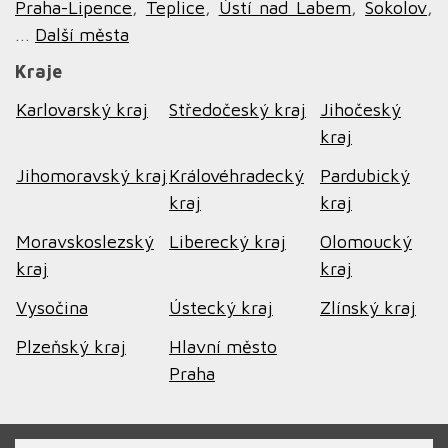
Praha-Lipence
,
Teplice
,
Ústí nad Labem
,
Sokolov
,
...
Další města
Kraje
Karlovarský kraj
Středočeský kraj
Jihočeský
kraj
Jihomoravský kraj
Královéhradecký
Pardubický
kraj
kraj
Moravskoslezský
Liberecký kraj
Olomoucký
kraj
kraj
Vysočina
Ústecký kraj
Zlínský kraj
Plzeňský kraj
Hlavní město
Praha