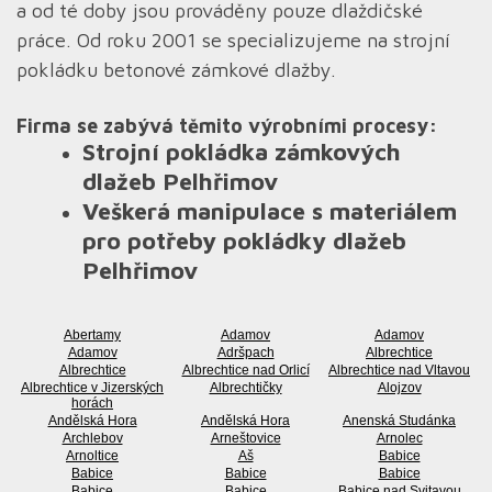
a od té doby jsou prováděny pouze dlaždičské
práce. Od roku 2001 se specializujeme na strojní
pokládku betonové zámkové dlažby.
Firma se zabývá těmito výrobními procesy:
Strojní pokládka zámkových
dlažeb Pelhřimov
Veškerá manipulace s materiálem
pro potřeby pokládky dlažeb
Pelhřimov
Abertamy
Adamov
Adamov
Adamov
Adršpach
Albrechtice
Albrechtice
Albrechtice nad Orlicí
Albrechtice nad Vltavou
Albrechtice v Jizerských
Albrechtičky
Alojzov
horách
Andělská Hora
Andělská Hora
Anenská Studánka
Archlebov
Arneštovice
Arnolec
Arnoltice
Aš
Babice
Babice
Babice
Babice
Babice
Babice
Babice nad Svitavou