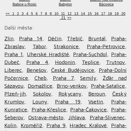
Babice u Rosic
Babylon
Bácovice
<<
1
2
3
4
5
6
7
8
9
10
11
12
13
14
15
16
17
18
19
20
21
>>
Další města:
Zlín
,
Praha 14
,
Děčín
,
Třebíč
,
Bruntál
,
Praha-
Zbraslav
,
Tábor
,
Strakonice
,
Praha-Petrovice
,
Praha 1
,
Uherské Hradiště
,
Praha-Suchdol
,
Praha-
Dubeč
,
Praha 4
,
Hodonín
,
Teplice
,
Trutnov
,
Liberec
,
Benešov
,
České Budějovice
,
Praha-Dolní
Počernice
,
Cheb
,
Praha 7
,
Semily
,
Žďár nad
Sázavou
,
Domažlice
,
Brno-venkov
,
Praha-Satalice
,
Plzeň-jih
,
Sokolov
,
Rokycany
,
Beroun
,
Český
Krumlov
,
Louny
,
Praha 19
,
Vsetín
,
Praha-
Kunratice
,
Praha-Křeslice
,
Praha-Čakovice
,
Praha-
Šeberov
,
Ostrava-město
,
Jihlava
,
Praha-Slivenec
,
Kolín
,
Kroměříž
,
Praha 9
,
Hradec Králové
,
Praha-