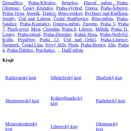
Domažlice
,
Praha-Křeslice
,
Benešov
,
Hlavní město Praha
,
Olomouc
,
Český Krumlov
,
Praha-východ
,
Opava
,
Praha-Šeberov
,
Praha-Troja
,
Jeseník
,
Teplice
,
Brno-venkov
,
Rychnov nad Kněžnou
,
Semily
,
Ústí nad Labem
,
České Budějovice
,
Brno-město
,
Praha-
Satalice
,
Praha-Kunratice
,
Ostrava-město
,
Znojmo
,
Praha 5
,
Praha
7
,
Plzeň-sever
,
Most
,
Chrudim
,
Praha 8
,
Liberec
,
Mělník
,
Praha 11
,
Louny
,
Praha-západ
,
Praha-Zbraslav
,
Kutná Hora
,
Praha-Nedvězí
,
Kolín
,
Prostějov
,
Praha 12
,
Ústí nad Orlicí
,
Praha-Lipence
,
Šumperk
,
Česká Lípa
,
Nový Jičín
,
Písek
,
Praha-Benice
,
Zlín
,
Praha
4
,
Praha-Ďáblice
,
Prachatice
, ...
Další města
Kraje
Karlovarský kraj
Středočeský kraj
Jihočeský kraj
Královéhradecký
Jihomoravský kraj
Pardubický kraj
kraj
Moravskoslezský
Olomoucký
Liberecký kraj
kraj
kraj