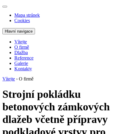
Mapa stránek
Cookies
Hlavní navigace
Vítejte
O firmě
Dlažba
Reference
Galerie
Kontakty
Vítejte
›
O firmě
Strojní pokládku
betonových zámkových
dlažeb včetně přípravy
podkladové vrstvy pro