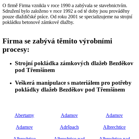
O firmě Firma vznikla v roce 1990 a zabývala se stavebnictvím.
Sdružení bylo založeno v roce 1992 a od té doby jsou prováděny
pouze dlaždičské práce. Od roku 2001 se specializujeme na strojní
pokládku betonové zámkové dlažby.
Firma se zabývá těmito výrobními
procesy:
Strojní pokládka zámkových dlažeb Bezděkov
pod Třemšínem
Veškerá manipulace s materiálem pro potřeby
pokládky dlažeb Bezděkov pod Třemšínem
Abertamy
Adamov
Adamov
Adamov
Adršpach
Albrechtice
Albrechtice
Albrechtice nad
Albrechtice nad