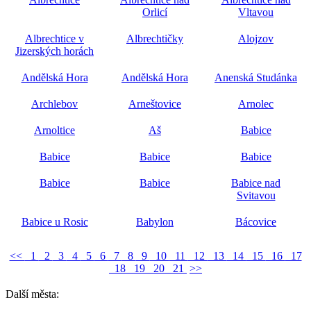
Orlicí
Vltavou
Albrechtice v
Albrechtičky
Alojzov
Jizerských horách
Andělská Hora
Andělská Hora
Anenská Studánka
Archlebov
Arneštovice
Arnolec
Arnoltice
Aš
Babice
Babice
Babice
Babice
Babice
Babice
Babice nad
Svitavou
Babice u Rosic
Babylon
Bácovice
<<
1
2
3
4
5
6
7
8
9
10
11
12
13
14
15
16
17
18
19
20
21
>>
Další města: