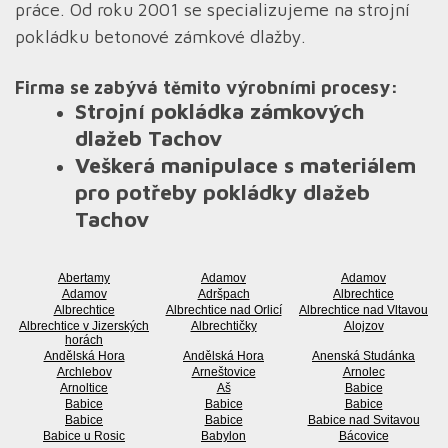
práce. Od roku 2001 se specializujeme na strojní
pokládku betonové zámkové dlažby.
Firma se zabývá těmito výrobními procesy:
Strojní pokládka zámkových
dlažeb Tachov
Veškerá manipulace s materiálem
pro potřeby pokládky dlažeb
Tachov
Abertamy
Adamov
Adamov
Adamov
Adršpach
Albrechtice
Albrechtice
Albrechtice nad Orlicí
Albrechtice nad Vltavou
Albrechtice v Jizerských
Albrechtičky
Alojzov
horách
Andělská Hora
Andělská Hora
Anenská Studánka
Archlebov
Arneštovice
Arnolec
Arnoltice
Aš
Babice
Babice
Babice
Babice
Babice
Babice
Babice nad Svitavou
Babice u Rosic
Babylon
Bácovice