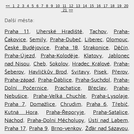
<<
1
2
3
4
5
6
7
8
9
10
11
12
13
14
15
16
17
18
19
20
21
>>
Další města:
Praha 11
,
Uherské Hradiště
,
Tachov
,
Praha-
Čakovice
,
Semily
,
Praha-Dubeč
,
Liberec
,
Olomouc
,
České Budějovice
,
Praha 18
,
Strakonice
,
Děčín
,
Praha-Újezd
,
Praha-Koloděje
,
Klatovy
,
Jablonec
nad Nisou
,
Cheb
,
Sokolov
,
Hradec Králové
,
Praha-
Šeberov
,
Havlíčkův Brod
,
Svitavy
,
Písek
,
Přerov
,
Praha-západ
,
Praha-Ďáblice
,
Praha-Suchdol
,
Praha-
Dolní Počernice
,
Prachatice
,
Břeclav
,
Praha-
Nebušice
,
Praha-Velká Chuchle
,
Praha-Lysolaje
,
Praha 7
,
Domažlice
,
Chrudim
,
Praha 6
,
Třebíč
,
Kutná Hora
,
Praha-Řeporyje
,
Praha-Satalice
,
Náchod
,
Praha-Dolní Měcholupy
,
Ústí nad Labem
,
Praha 17
,
Praha 9
,
Brno-venkov
,
Žďár nad Sázavou
,