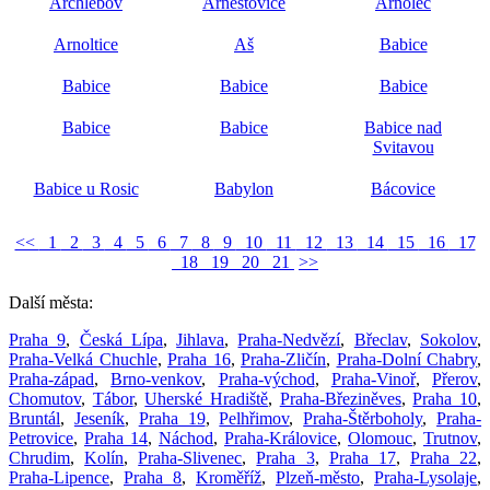
Archlebov
Arneštovice
Arnolec
Arnoltice
Aš
Babice
Babice
Babice
Babice
Babice
Babice
Babice nad
Svitavou
Babice u Rosic
Babylon
Bácovice
<<
1
2
3
4
5
6
7
8
9
10
11
12
13
14
15
16
17
18
19
20
21
>>
Další města:
Praha 9
,
Česká Lípa
,
Jihlava
,
Praha-Nedvězí
,
Břeclav
,
Sokolov
,
Praha-Velká Chuchle
,
Praha 16
,
Praha-Zličín
,
Praha-Dolní Chabry
,
Praha-západ
,
Brno-venkov
,
Praha-východ
,
Praha-Vinoř
,
Přerov
,
Chomutov
,
Tábor
,
Uherské Hradiště
,
Praha-Březiněves
,
Praha 10
,
Bruntál
,
Jeseník
,
Praha 19
,
Pelhřimov
,
Praha-Štěrboholy
,
Praha-
Petrovice
,
Praha 14
,
Náchod
,
Praha-Královice
,
Olomouc
,
Trutnov
,
Chrudim
,
Kolín
,
Praha-Slivenec
,
Praha 3
,
Praha 17
,
Praha 22
,
Praha-Lipence
,
Praha 8
,
Kroměříž
,
Plzeň-město
,
Praha-Lysolaje
,