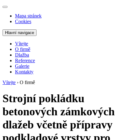
Mapa stránek
Cookies
Hlavní navigace
Vítejte
O firmě
Dlažba
Reference
Galerie
Kontakty
Vítejte
›
O firmě
Strojní pokládku
betonových zámkových
dlažeb včetně přípravy
podkladové vrstvy pro