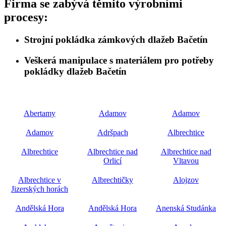
Firma se zabývá těmito výrobními
procesy:
Strojní pokládka zámkových dlažeb Bačetín
Veškerá manipulace s materiálem pro potřeby
pokládky dlažeb Bačetín
Abertamy
Adamov
Adamov
Adamov
Adršpach
Albrechtice
Albrechtice
Albrechtice nad
Albrechtice nad
Orlicí
Vltavou
Albrechtice v
Albrechtičky
Alojzov
Jizerských horách
Andělská Hora
Andělská Hora
Anenská Studánka