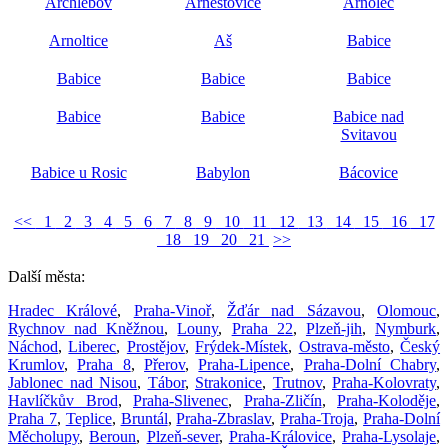
Archlebov
Arneštovice
Arnolec
Arnoltice
Aš
Babice
Babice
Babice
Babice
Babice
Babice
Babice nad
Svitavou
Babice u Rosic
Babylon
Bácovice
<<
1
2
3
4
5
6
7
8
9
10
11
12
13
14
15
16
17
18
19
20
21
>>
Další města:
Hradec Králové
,
Praha-Vinoř
,
Žďár nad Sázavou
,
Olomouc
,
Rychnov nad Kněžnou
,
Louny
,
Praha 22
,
Plzeň-jih
,
Nymburk
,
Náchod
,
Liberec
,
Prostějov
,
Frýdek-Místek
,
Ostrava-město
,
Český
Krumlov
,
Praha 8
,
Přerov
,
Praha-Lipence
,
Praha-Dolní Chabry
,
Jablonec nad Nisou
,
Tábor
,
Strakonice
,
Trutnov
,
Praha-Kolovraty
,
Havlíčkův Brod
,
Praha-Slivenec
,
Praha-Zličín
,
Praha-Koloděje
,
Praha 7
,
Teplice
,
Bruntál
,
Praha-Zbraslav
,
Praha-Troja
,
Praha-Dolní
Měcholupy
,
Beroun
,
Plzeň-sever
,
Praha-Královice
,
Praha-Lysolaje
,