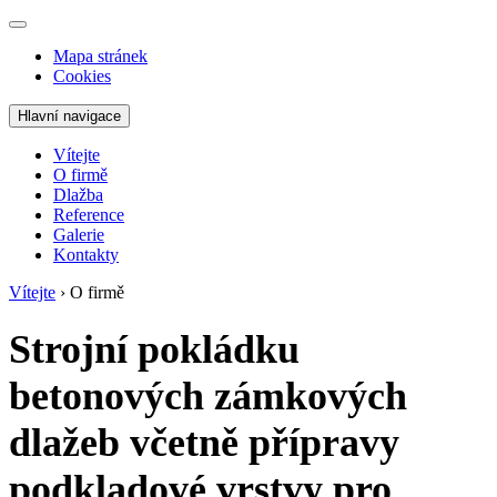
Mapa stránek
Cookies
Hlavní navigace
Vítejte
O firmě
Dlažba
Reference
Galerie
Kontakty
Vítejte
›
O firmě
Strojní pokládku
betonových zámkových
dlažeb včetně přípravy
podkladové vrstvy pro