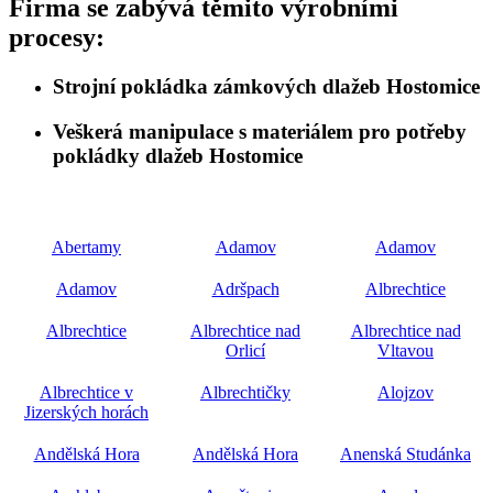
Firma se zabývá těmito výrobními
procesy:
Strojní pokládka zámkových dlažeb Hostomice
Veškerá manipulace s materiálem pro potřeby
pokládky dlažeb Hostomice
Abertamy
Adamov
Adamov
Adamov
Adršpach
Albrechtice
Albrechtice
Albrechtice nad
Albrechtice nad
Orlicí
Vltavou
Albrechtice v
Albrechtičky
Alojzov
Jizerských horách
Andělská Hora
Andělská Hora
Anenská Studánka