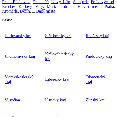
Praha-Běchovice
,
Praha 20
,
Nový Jičín
,
Šumperk
,
Praha-východ
,
Břeclav
,
Karlovy Vary
,
Most
,
Praha 5
,
Hlavní město Praha
,
Kroměříž
,
Děčín
, ...
Další města
Kraje
Karlovarský kraj
Středočeský kraj
Jihočeský kraj
Královéhradecký
Jihomoravský kraj
Pardubický kraj
kraj
Moravskoslezský
Olomoucký
Liberecký kraj
kraj
kraj
Vysočina
Ústecký kraj
Zlínský kraj